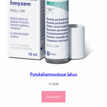
Putukahammustuse lahus
11.50
€
Lisa korvi