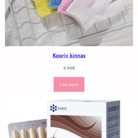
Kooriv kinnas
4.94
€
Lisa korvi