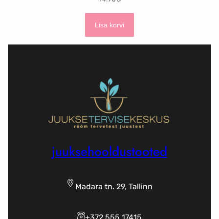
Lisa korvi
juuksehooldustooted
Madara tn. 29, Tallinn
+372 555 17415