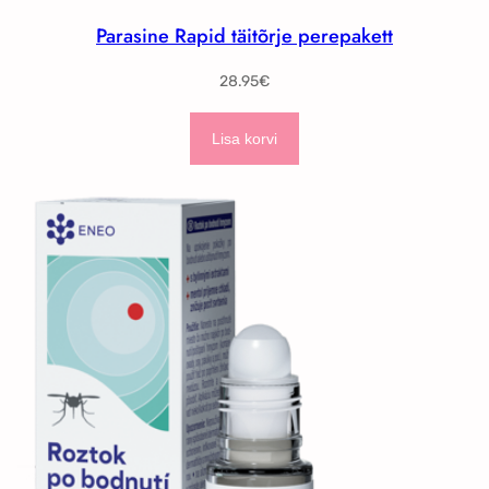
Parasine Rapid täitõrje perepakett
28.95
€
Lisa korvi