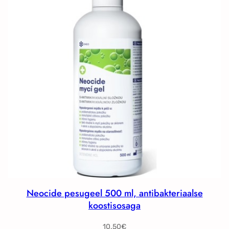
Neocide pesugeel 500 ml, antibakteriaalse
koostisosaga
10.50
€