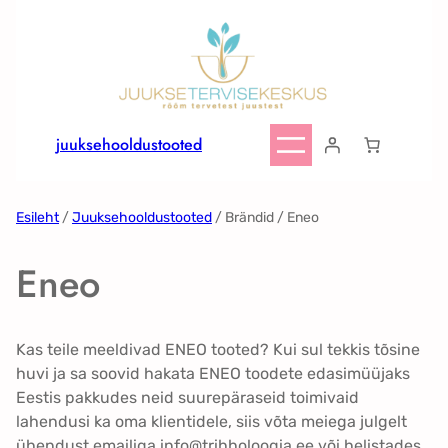
juuksehooldustooted
Esileht
/
Juuksehooldustooted
/ Brändid / Eneo
Eneo
Kas teile meeldivad ENEO tooted? Kui sul tekkis tõsine
huvi ja sa soovid hakata ENEO toodete edasimüüjaks
Eestis pakkudes neid suurepäraseid toimivaid
lahendusi ka oma klientidele, siis võta meiega julgelt
ühendust emailiga info@trihholoogia.ee või helistades