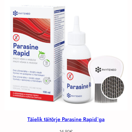
Täielik täitõrje Parasine Rapid`ga
14.90
€