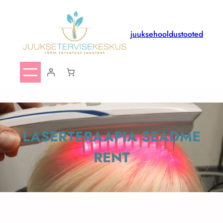
juuksehooldustooted
LASERTERAAPIA SEADME
RENT