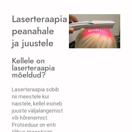
Laserteraapia
peanahale
ja juustele
Kellele on
laserteraapia
mõeldud?
Laserteraapia sobib
nii meestele kui
naistele, kellel esineb
juuste väljalangemist
või hõrenemist.
Protseduur on eriti
tõhus meestüüpi