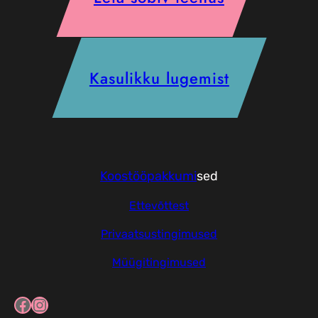
Kasulikku lugemist
Koostööpakkumi
sed
Ettevõttest
Privaatsustingimused
Müügitingimused