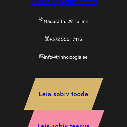
juuksehooldustooted
Madara tn. 29, Tallinn
+372 555 17415
info@trihholoogia.ee
Leia sobiv toode
Leia sobiv teenus