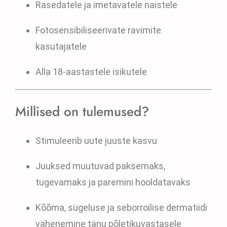
Rasedatele ja imetavatele naistele
Fotosensibiliseerivate ravimite
kasutajatele
Alla 18-aastastele isikutele
Millised on tulemused?
Stimuleerib uute juuste kasvu
Juuksed muutuvad paksemaks,
tugevamaks ja paremini hooldatavaks
Kõõma, sügeluse ja seborroilise dermatiidi
vähenemine tänu põletikuvastasele