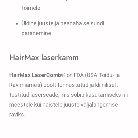
toimele
Üldine juuste ja peanaha seisundi
paranemine
HairMax laserkamm
HairMax LaserComb®
on FDA (USA Toidu- ja
Ravimiameti) poolt tunnustatud ja kliiniliselt
testitud laserseade, mis sobib kasutamiseks nii
meestele kui naistele juuste väljalangemise
raviks.