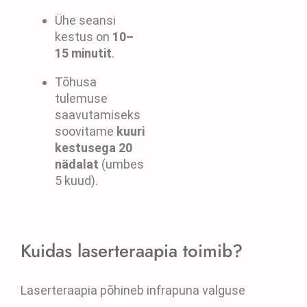
Ühe seansi
kestus on
10–
15 minutit
.
Tõhusa
tulemuse
saavutamiseks
soovitame
kuuri
kestusega 20
nädalat
(umbes
5 kuud).
Kuidas laserteraapia toimib?
Laserteraapia põhineb infrapuna valguse