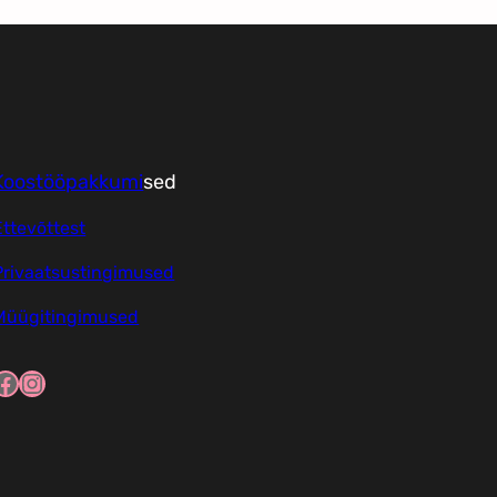
Koostööpakkumi
sed
Ettevõttest
Privaatsustingimused
Müügitingimused
ook
Instagram