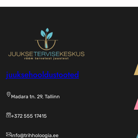
juuksehooldustooted
Madara tn. 29, Tallinn
+372 555 17415
info@trihholoogia.ee