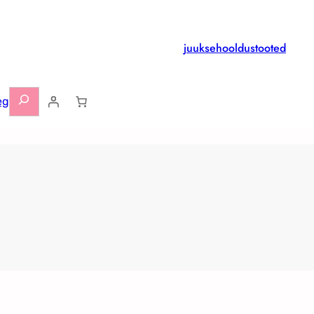
juuksehooldustooted
Otsi
eg