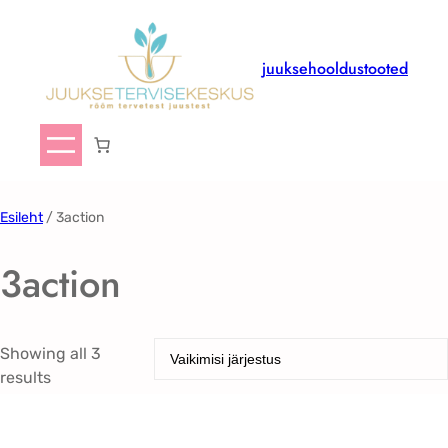
juuksehooldustooted
Esileht
/ 3action
3action
Showing all 3
results