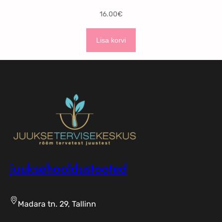
16.00
€
Lisa korvi
juuksehooldustooted
Madara tn. 29, Tallinn