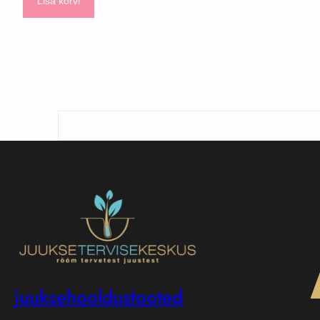
Lisa korvi
oli:
is:
189.00€.
135.00€.
Otsi
juuksehooldustooted