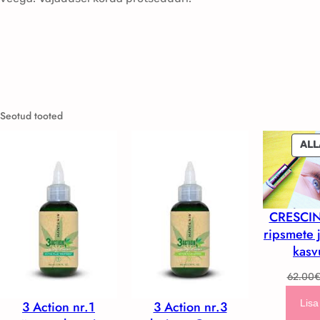
Seotud tooted
ALL
CRESCI
ripsmete 
kasv
62.00
Lisa
3 Action nr.1
3 Action nr.3