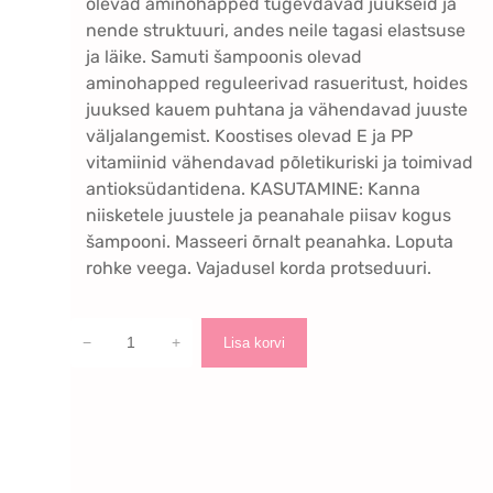
olevad aminohapped tugevdavad juukseid ja
nende struktuuri, andes neile tagasi elastsuse
ja läike. Samuti šampoonis olevad
aminohapped reguleerivad rasueritust, hoides
juuksed kauem puhtana ja vähendavad juuste
väljalangemist. Koostises olevad E ja PP
vitamiinid vähendavad põletikuriski ja toimivad
antioksüdantidena. KASUTAMINE: Kanna
niisketele juustele ja peanahale piisav kogus
šampooni. Masseeri õrnalt peanahka. Loputa
rohke veega. Vajadusel korda protseduuri.
3
−
+
Lisa korvi
A
c
t
i
o
n