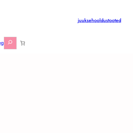
juuksehooldustooted
Otsi
eg