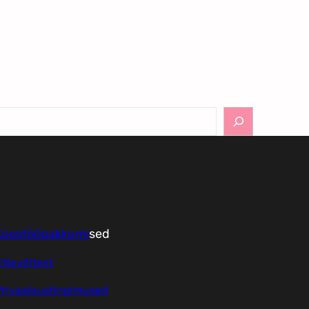
Koostööpakkumi
sed
Ettevõttest
Privaatsustingimused