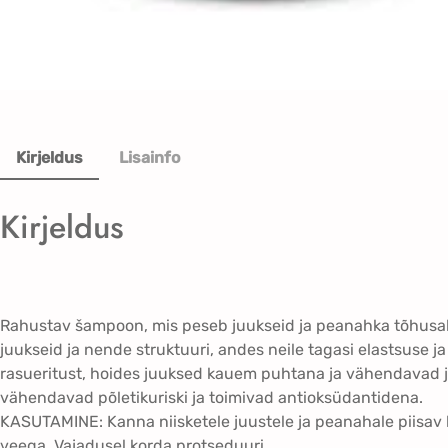
Kirjeldus
Lisainfo
Kirjeldus
Rahustav šampoon, mis peseb juukseid ja peanahka tõhusa
juukseid ja nende struktuuri, andes neile tagasi elastsuse
rasueritust, hoides juuksed kauem puhtana ja vähendavad ju
vähendavad põletikuriski ja toimivad antioksüdantidena.
KASUTAMINE: Kanna niisketele juustele ja peanahale piisav
veega. Vajadusel korda protseduuri.