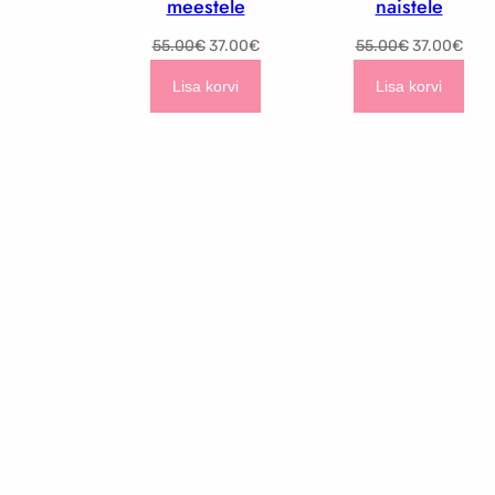
meestele
naistele
62.00€.
31.00€.
Algne
Current
Algne
Curr
55.00
€
37.00
€
55.00
€
37.00
€
hind
price
hind
pric
Lisa korvi
Lisa korvi
oli:
is:
oli:
is:
55.00€.
37.00€.
55.00€.
37.0