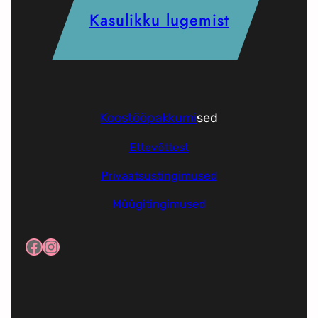
Kasulikku lugemist
Koostööpakkumi
sed
Ettevõttest
Privaatsustingimused
Müügitingimused
Facebook
Instagram