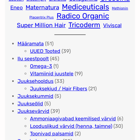
Mediceuticals
Maternatura
Eneo
Methionin
Radico Organic
Placentrix Plus
Tricoderm
Super Million Hair
Viviscal
5
Määramata
51
1
3
UUED Tooted
39
t
4
9
Ilu seestpoolt
45
o
1
5
t
Omega-3
1
o
t
t
o
1
Vitamiinid juustele
19
d
o
o
3
o
9
Juuksehooldus
33
e
o
o
3
d
t
2
Juuksekiud / Hair Fibers
21
t
d
d
5
t
e
o
1
Juuksekummid
5
5
e
e
t
o
t
o
t
Juukseõlid
5
t
t
3
o
o
d
o
Juuksevärvid
39
o
9
o
d
e
o
6
Ammoniaagivabad keemilised värvid
6
o
t
d
e
t
d
3
t
Looduslikud värvid (henna, taimne)
30
d
o
e
t
2
e
0
o
Toonivad palsamid
2