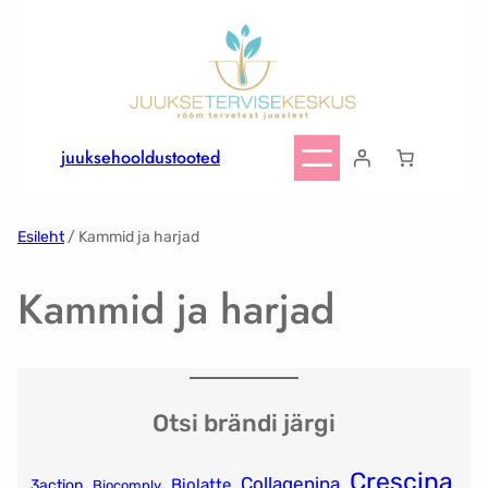
Liigu
sisu
juurde
juuksehooldustooted
Esileht
/ Kammid ja harjad
Kammid ja harjad
Otsi brändi järgi
Crescina
Collagenina
Biolatte
3action
Biocomply