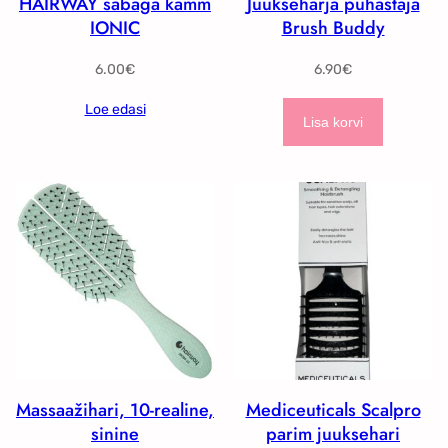
HAIRWAY sabaga kamm
Juukseharja puhastaja
5
5
IONIC
Brush Buddy
0
.
6.00
€
6.90
€
€
0
.
0
Loe edasi
€
Lisa korvi
.
Massaažihari, 10-realine,
Mediceuticals Scalpro
sinine
parim juuksehari