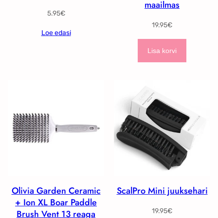
maailmas
5.95
€
19.95
€
Loe edasi
Lisa korvi
Olivia Garden Ceramic
ScalPro Mini juuksehari
+ Ion XL Boar Paddle
19.95
€
Brush Vent 13 reaga