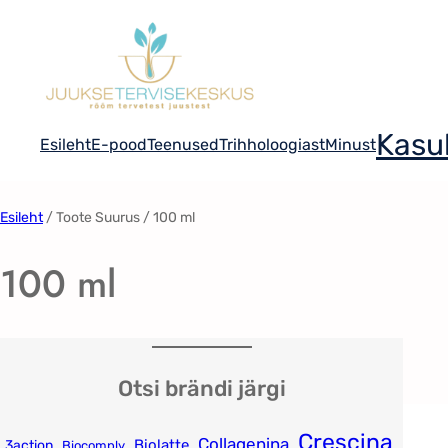
Liigu
sisu
juurde
Kasul
Esileht
E-pood
Teenused
Trihholoogiast
Minust
Esileht
/ Toote Suurus / 100 ml
100 ml
Otsi brändi järgi
Crescina
Collagenina
Biolatte
3action
Biocomply