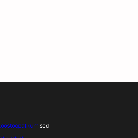
Koostööpakkumi
sed