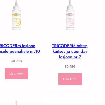
RICODERM losjoon
TRICODERM toitev,
usele peanahale nr.10
kaitsev ja uuendav
losjoon nr.7
30.95
€
30.95
€
Lisa korvi
Lisa korvi