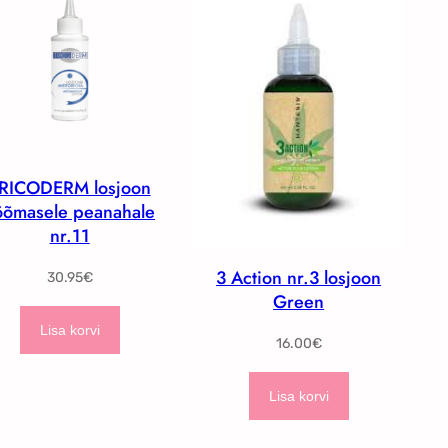
RICODERM losjoon
õõmasele peanahale
nr.11
3 Action nr.3 losjoon
30.95
€
Green
Lisa korvi
16.00
€
Lisa korvi