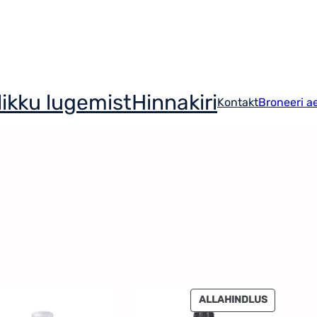
ikku lugemist
Hinnakiri
Kontakt
Broneeri a
S
ALLAHINDLUS
O