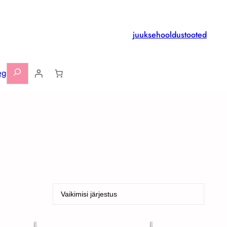
juuksehooldustooted
Otsi
eg