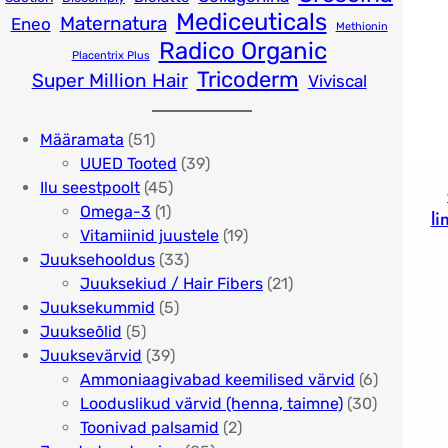
Mediceuticals
Maternatura
Eneo
Methionin
Radico Organic
Placentrix Plus
Tricoderm
Super Million Hair
Viviscal
5
Määramata
51
1
3
UUED Tooted
39
t
4
9
Ilu seestpoolt
45
o
1
5
t
Omega-3
1
l
o
t
t
o
1
Vitamiinid juustele
19
d
o
o
3
o
9
Juuksehooldus
33
e
o
o
3
d
t
2
Juuksekiud / Hair Fibers
21
t
d
d
5
t
e
o
1
Juuksekummid
5
5
e
e
t
o
t
o
t
Juukseõlid
5
t
t
3
o
o
d
o
Juuksevärvid
39
o
9
o
d
e
o
6
Ammoniaagivabad keemilised värvid
6
o
t
d
e
t
d
3
t
Looduslikud värvid (henna, taimne)
30
d
o
e
t
2
e
0
o
Toonivad palsamid
2