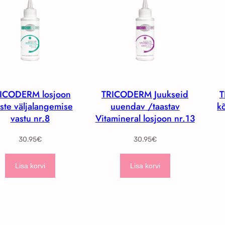
n
p
d
r
o
i
l
c
i
e
:
i
1
s
2
:
ICODERM losjoon
TRICODERM Juukseid
T
.
4
ste väljalangemise
uuendav /taastav
k
0
.
vastu nr.8
Vitamineral losjoon nr.13
0
4
€
0
30.95
€
30.95
€
.
€
.
Lisa korvi
Lisa korvi