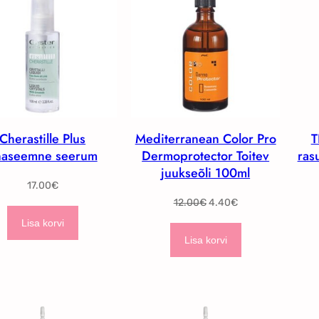
O
D
U
S
M
Ü
Ü
Cherastille Plus
Mediterranean Color Pro
T
G
inaseemne seerum
Dermoprotector Toitev
ras
I
juukseõli 100ml
S
17.00
€
T
A
C
12.00
€
4.40
€
O
l
u
O
Lisa korvi
g
r
D
Lisa korvi
n
r
E
e
e
h
n
i
t