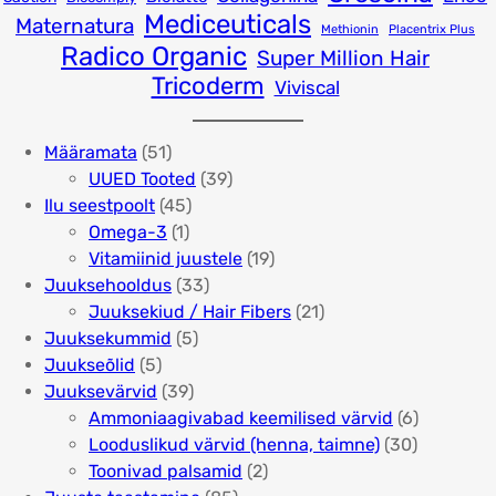
Mediceuticals
Maternatura
Methionin
Placentrix Plus
Radico Organic
Super Million Hair
Tricoderm
Viviscal
5
Määramata
51
1
3
UUED Tooted
39
t
4
9
Ilu seestpoolt
45
o
1
5
t
Omega-3
1
o
t
t
o
1
Vitamiinid juustele
19
d
o
o
3
o
9
Juuksehooldus
33
e
o
o
3
d
t
2
Juuksekiud / Hair Fibers
21
t
d
d
5
t
e
o
1
Juuksekummid
5
5
e
e
t
o
t
o
t
Juukseõlid
5
t
t
3
o
o
d
o
Juuksevärvid
39
o
9
o
d
e
o
6
Ammoniaagivabad keemilised värvid
6
o
t
d
e
t
d
3
t
Looduslikud värvid (henna, taimne)
30
d
o
e
t
2
e
0
o
Toonivad palsamid
2