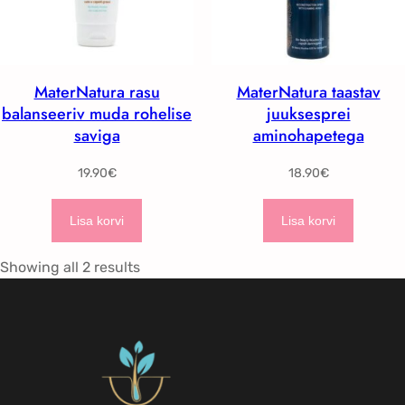
MaterNatura rasu
MaterNatura taastav
balanseeriv muda rohelise
juuksesprei
saviga
aminohapetega
19.90
€
18.90
€
Lisa korvi
Lisa korvi
Showing all 2 results