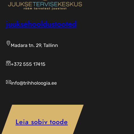
juuksehooldustooted
Madara tn. 29, Tallinn
+372 555 17415
info@trihholoogia.ee
Leia sobiv toode