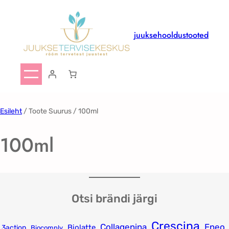
Liigu
sisu
juurde
juuksehooldustooted
Esileht
/ Toote Suurus / 100ml
100ml
Otsi brändi järgi
Crescina
Collagenina
Eneo
Biolatte
3action
Biocomply