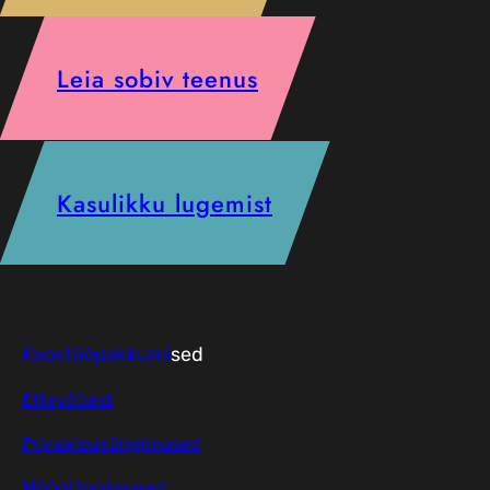
Leia sobiv teenus
Kasulikku lugemist
Koostööpakkumi
sed
Ettevõttest
Privaatsustingimused
Müügitingimused