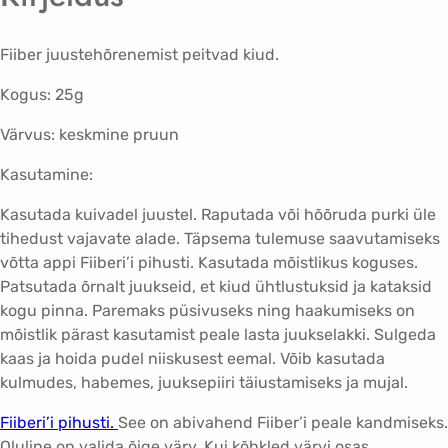
e
s
Fiiber juustehõrenemist peitvad kiud.
k
m
Kogus: 25g
i
Värvus: keskmine pruun
n
e
Kasutamine:
p
r
Kasutada kuivadel juustel. Raputada või hõõruda purki üle
u
tihedust vajavate alade. Täpsema tulemuse saavutamiseks
u
võtta appi Fiiberi’i pihusti. Kasutada mõistlikus koguses.
n
Patsutada õrnalt juukseid, et kiud ühtlustuksid ja kataksid
k
kogu pinna. Paremaks püsivuseks ning haakumiseks on
o
mõistlik pärast kasutamist peale lasta juukselakki. Sulgeda
g
kaas ja hoida pudel niiskusest eemal. Võib kasutada
u
kulmudes, habemes, juuksepiiri täiustamiseks ja mujal.
s
Fiiberi’i pihusti.
See on abivahend Fiiber’i peale kandmiseks.
Oluline on valida õige värv. Kui kõhkled värvi osas,