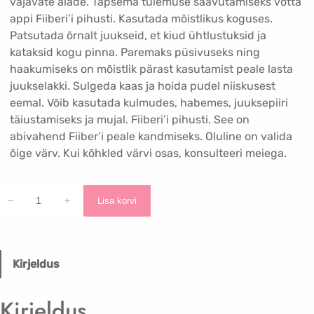
vajavate alade. Täpsema tulemuse saavutamiseks võtta
appi Fiiberi’i pihusti. Kasutada mõistlikus koguses.
Patsutada õrnalt juukseid, et kiud ühtlustuksid ja
kataksid kogu pinna. Paremaks püsivuseks ning
haakumiseks on mõistlik pärast kasutamist peale lasta
juukselakki. Sulgeda kaas ja hoida pudel niiskusest
eemal. Võib kasutada kulmudes, habemes, juuksepiiri
täiustamiseks ja mujal. Fiiberi’i pihusti. See on
abivahend Fiiber’i peale kandmiseks. Oluline on valida
õige värv. Kui kõhkled värvi osas, konsulteeri meiega.
F
−
+
Lisa korvi
i
i
b
e
Kirjeldus
r
,
Kirjeldus
k