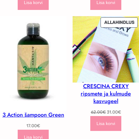
Lisa korvi
Lisa korvi
S
ALLAHINDLUS
T
CRESCINA CREXY
ripsmete ja kulmude
kasvugeel
Algne
Current
62.00
€
31.00
€
3 Action šampoon Green
hind
price
Lisa korvi
17.00
€
oli:
is:
62.00€.
31.00€.
Lisa korvi