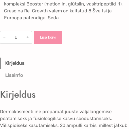
.
5
kompleksi Booster (metioniin, glütsiin, vasktripeptiid-1).
0
.
Crescina Re-Growth valem on kaitstud 8 Šveitsi ja
0
2
Euroopa patendiga. Seda…
€
0
.
€
C
.
−
+
Lisa korvi
R
E
S
C
Kirjeldus
I
Lisainfo
N
A
t
Kirjeldus
r
a
n
Dermokosmeetiline preparaat juuste väljalangemise
s
peatamiseks ja füsioloogilise kasvu soodustamiseks.
d
Välispidiseks kasutamiseks. 20 ampulli karbis, millest jätkub