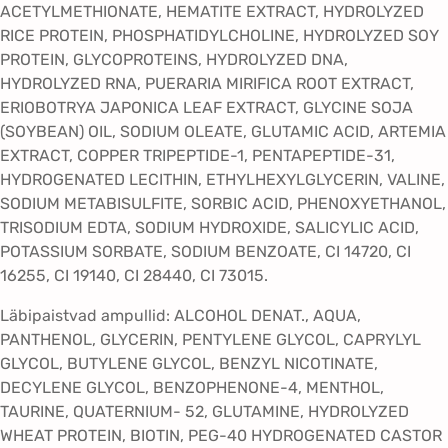
ACETYLMETHIONATE, HEMATITE EXTRACT, HYDROLYZED
RICE PROTEIN, PHOSPHATIDYLCHOLINE, HYDROLYZED SOY
PROTEIN, GLYCOPROTEINS, HYDROLYZED DNA,
HYDROLYZED RNA, PUERARIA MIRIFICA ROOT EXTRACT,
ERIOBOTRYA JAPONICA LEAF EXTRACT, GLYCINE SOJA
(SOYBEAN) OIL, SODIUM OLEATE, GLUTAMIC ACID, ARTEMIA
EXTRACT, COPPER TRIPEPTIDE-1, PENTAPEPTIDE-31,
HYDROGENATED LECITHIN, ETHYLHEXYLGLYCERIN, VALINE,
SODIUM METABISULFITE, SORBIC ACID, PHENOXYETHANOL,
TRISODIUM EDTA, SODIUM HYDROXIDE, SALICYLIC ACID,
POTASSIUM SORBATE, SODIUM BENZOATE, CI 14720, CI
16255, CI 19140, CI 28440, CI 73015.
Läbipaistvad ampullid: ALCOHOL DENAT., AQUA,
PANTHENOL, GLYCERIN, PENTYLENE GLYCOL, CAPRYLYL
GLYCOL, BUTYLENE GLYCOL, BENZYL NICOTINATE,
DECYLENE GLYCOL, BENZOPHENONE-4, MENTHOL,
TAURINE, QUATERNIUM- 52, GLUTAMINE, HYDROLYZED
WHEAT PROTEIN, BIOTIN, PEG-40 HYDROGENATED CASTOR