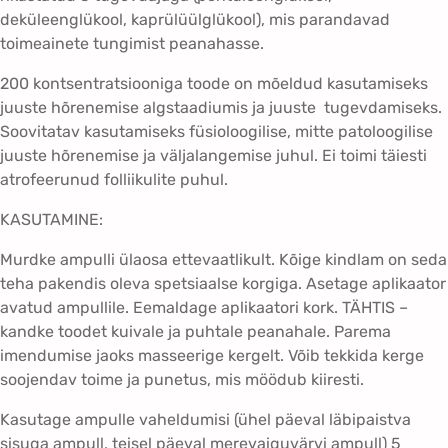
s
deküleenglükool, kaprülüülglükool), mis parandavad
a
toimeainete tungimist peanahasse.
m
200 kontsentratsiooniga toode on mõeldud kasutamiseks
p
juuste hõrenemise algstaadiumis ja juuste tugevdamiseks.
u
Soovitatav kasutamiseks füsioloogilise, mitte patoloogilise
l
juuste hõrenemise ja väljalangemise juhul. Ei toimi täiesti
l
atrofeerunud folliikulite puhul.
i
d
KASUTAMINE:
n
a
Murdke ampulli ülaosa ettevaatlikult. Kõige kindlam on seda
i
teha pakendis oleva spetsiaalse korgiga. Asetage aplikaator
s
avatud ampullile. Eemaldage aplikaatori kork. TÄHTIS –
t
kandke toodet kuivale ja puhtale peanahale. Parema
e
imendumise jaoks masseerige kergelt. Võib tekkida kerge
l
soojendav toime ja punetus, mis möödub kiiresti.
e
Kasutage ampulle vaheldumisi (ühel päeval läbipaistva
1
sisuga ampull, teisel päeval merevaiguvärvi ampull) 5
0