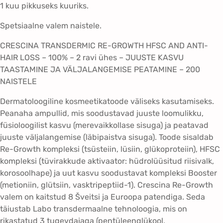
e
1 kuu pikkuseks kuuriks.
r
Spetsiaalne valem naistele.
m
i
CRESCINA TRANSDERMIC RE-GROWTH HFSC AND ANTI-
c
HAIR LOSS – 100% – 2 ravi ühes – JUUSTE KASVU
2
TAASTAMINE JA VÄLJALANGEMISE PEATAMINE – 200
0
NAISTELE
0
K
Dermatoloogiline kosmeetikatoode väliseks kasutamiseks.
a
Peanaha ampullid, mis soodustavad juuste loomulikku,
k
füsioloogilist kasvu (merevaikkollase sisuga) ja peatavad
s
juuste väljalangemise (läbipaistva sisuga). Toode sisaldab
r
Re-Growth kompleksi (tsüsteiin, lüsiin, glükoproteiin), HFSC
a
kompleksi (tüvirakkude aktivaator: hüdrolüüsitud riisivalk,
v
korosoolhape) ja uut kasvu soodustavat kompleksi Booster
i
(metioniin, glütsiin, vasktripeptiid-1). Crescina Re-Growth
ü
valem on kaitstud 8 Šveitsi ja Euroopa patendiga. Seda
h
täiustab Labo transdermaalne tehnoloogia, mis on
e
rikastatud 3 tugevdajaga (pentüleenglükool,