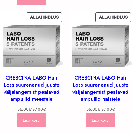
SOODUSMÜÜGIS
S
ALLAHINDLUS
ALLAHINDLUS
TOODE
T
CRESCINA LABO Hair
CRESCINA LABO Hair
Loss suurenenud juuste
Loss suurenenud juuste
väljalangemist peatavad
väljalangemist peatavad
ampullid meestele
ampullid naistele
Algne
Current
Algne
Current
55.00
€
37.00
€
55.00
€
37.00
€
hind
price
hind
price
Lisa korvi
Lisa korvi
oli:
is:
oli:
is:
55.00€.
37.00€.
55.00€.
37.00€.