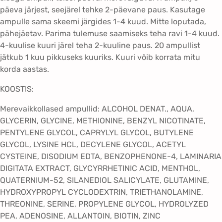
päeva järjest, seejärel tehke 2-päevane paus. Kasutage
+
ampulle sama skeemi järgides 1-4 kuud. Mitte loputada,
1
pähejäetav. Parima tulemuse saamiseks teha ravi 1-4 kuud.
0
4-kuulise kuuri järel teha 2-kuuline paus. 20 ampullist
t
jätkub 1 kuu pikkuseks kuuriks. Kuuri võib korrata mitu
k
korda aastas.
k
o
KOOSTIS:
g
u
Merevaikkollased ampullid: ALCOHOL DENAT., AQUA,
s
GLYCERIN, GLYCINE, METHIONINE, BENZYL NICOTINATE,
PENTYLENE GLYCOL, CAPRYLYL GLYCOL, BUTYLENE
GLYCOL, LYSINE HCL, DECYLENE GLYCOL, ACETYL
CYSTEINE, DISODIUM EDTA, BENZOPHENONE-4, LAMINARIA
DIGITATA EXTRACT, GLYCYRRHETINIC ACID, MENTHOL,
QUATERNIUM-52, SILANEDIOL SALICYLATE, GLUTAMINE,
HYDROXYPROPYL CYCLODEXTRIN, TRIETHANOLAMINE,
THREONINE, SERINE, PROPYLENE GLYCOL, HYDROLYZED
PEA, ADENOSINE, ALLANTOIN, BIOTIN, ZINC