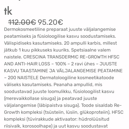
tk
A
C
112.00
€
95.20
€
l
u
Dermokosmeetiline preparaat juuste väljalangemise
g
r
peatamiseks ja füsioloogilise kasvu soodustamiseks.
n
r
Välispidiseks kasutamiseks. 20 ampulli karbis, millest
e
e
jätkub 1 kuu pikkuseks kuuriks. Spetsiaalne valem
h
n
naistele. CRESCINA TRANSDERMIC RE-GROWTH HFSC
i
t
AND ANTI-HAIR LOSS – 100% – 2 ravi ühes – JUUSTE
n
p
KASVU TAASTAMINE JA VÄLJALANGEMISE PEATAMINE
d
r
– 200 NAISTELE Dermatoloogiline kosmeetikatoode
o
i
väliseks kasutamiseks. Peanaha ampullid, mis
l
c
soodustavad juuste loomulikku, füsioloogilist kasvu
i
e
(merevaikkollase sisuga) ja peatavad juuste
:
i
väljalangemise (läbipaistva sisuga). Toode sisaldab Re-
1
s
Growth kompleksi (tsüsteiin, lüsiin, glükoproteiin), HFSC
1
:
kompleksi (tüvirakkude aktivaator: hüdrolüüsitud
2
9
riisivalk, korosoolhape) ja uut kasvu soodustavat