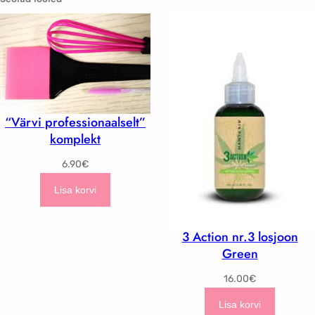
v
ä
r
v
k
o
g
“Värvi professionaalselt”
u
komplekt
s
6.90
€
Lisa korvi
3 Action nr.3 losjoon
Green
16.00
€
Lisa korvi