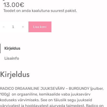
13.00
€
Toodet on anda kaalutuna suurest pakist.
R
−
+
Lisa korvi
a
d
i
c
Kirjeldus
o
Lisainfo
C
o
l
Kirjeldus
o
u
r
RADICO ORGAANILINE JUUKSEVÄRV – BURGUNDY (pulber,
M
100g) on orgaaniline, kemikaalide vaba juuksevärv
e
koduseks värvimiseks. See on täiuslik segu juukseid
B
värvivatest ja hooldavatest ajurveda taimedest. Radico on