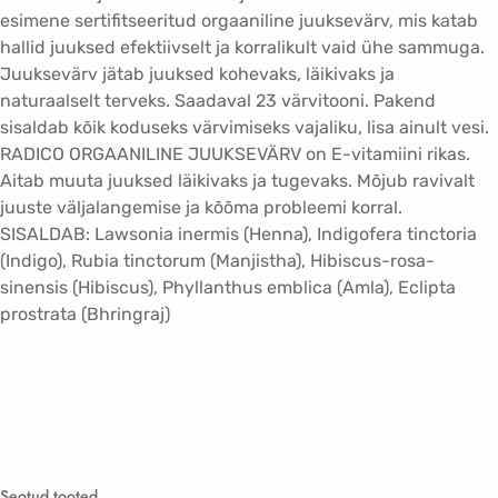
u
esimene sertifitseeritud orgaaniline juuksevärv, mis katab
r
hallid juuksed efektiivselt ja korralikult vaid ühe sammuga.
g
Juuksevärv jätab juuksed kohevaks, läikivaks ja
u
naturaalselt terveks. Saadaval 23 värvitooni. Pakend
n
sisaldab kõik koduseks värvimiseks vajaliku, lisa ainult vesi.
d
RADICO ORGAANILINE JUUKSEVÄRV on E-vitamiini rikas.
y
Aitab muuta juuksed läikivaks ja tugevaks. Mõjub ravivalt
t
juuste väljalangemise ja kõõma probleemi korral.
a
SISALDAB: Lawsonia inermis (Henna), Indigofera tinctoria
i
(Indigo), Rubia tinctorum (Manjistha), Hibiscus-rosa-
m
sinensis (Hibiscus), Phyllanthus emblica (Amla), Eclipta
n
prostrata (Bhringraj)
e
j
u
u
k
s
e
Seotud tooted