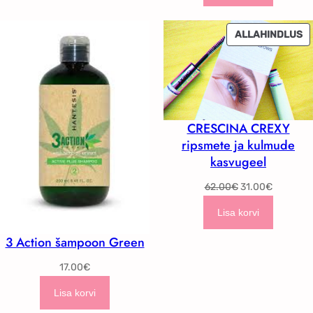
S
ALLAHINDLUS
T
CRESCINA CREXY
ripsmete ja kulmude
kasvugeel
Algne
Current
62.00
€
31.00
€
hind
price
Lisa korvi
oli:
is:
62.00€.
31.00€.
3 Action šampoon Green
17.00
€
Lisa korvi