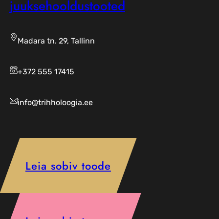
juuksehooldustooted
Madara tn. 29, Tallinn
+372 555 17415
info@trihholoogia.ee
Leia sobiv toode