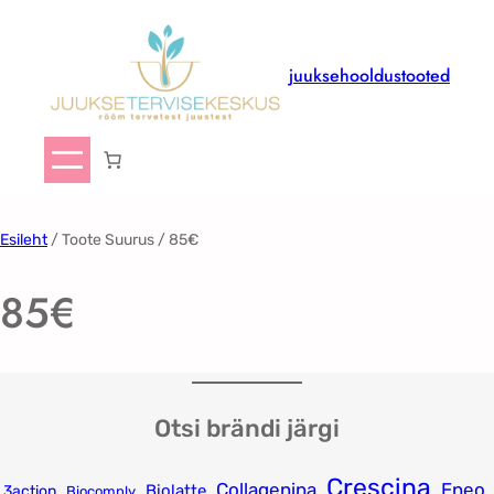
Liigu
sisu
juurde
juuksehooldustooted
Esileht
/ Toote Suurus / 85€
85€
Otsi brändi järgi
Crescina
Collagenina
Eneo
Biolatte
3action
Biocomply