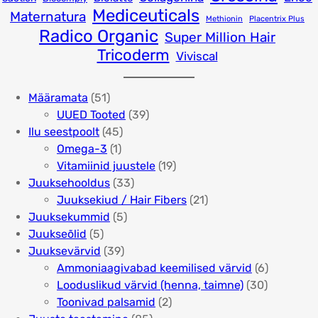
Mediceuticals
Maternatura
Methionin
Placentrix Plus
Radico Organic
Super Million Hair
Tricoderm
Viviscal
5
Määramata
51
1
3
UUED Tooted
39
t
4
9
Ilu seestpoolt
45
o
1
5
t
Omega-3
1
o
t
t
o
1
Vitamiinid juustele
19
d
o
o
3
o
9
Juuksehooldus
33
e
o
o
3
d
t
2
Juuksekiud / Hair Fibers
21
t
d
d
5
t
e
o
1
Juuksekummid
5
5
e
e
t
o
t
o
t
Juukseõlid
5
t
t
3
o
o
d
o
Juuksevärvid
39
o
9
o
d
e
o
6
Ammoniaagivabad keemilised värvid
6
o
t
d
e
t
d
3
t
Looduslikud värvid (henna, taimne)
30
d
o
e
t
2
e
0
o
Toonivad palsamid
2