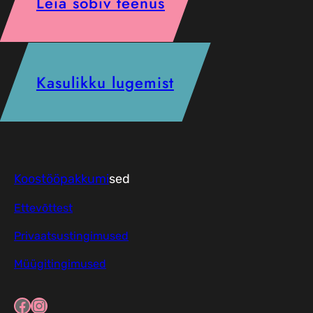
Leia sobiv teenus
Kasulikku lugemist
Koostööpakkumi
sed
Ettevõttest
Privaatsustingimused
Müügitingimused
Facebook
Instagram