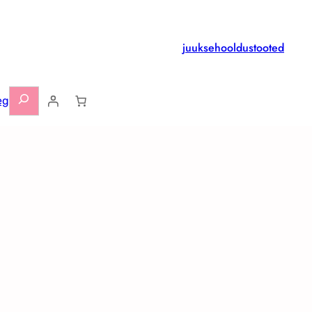
juuksehooldustooted
Otsi
eg