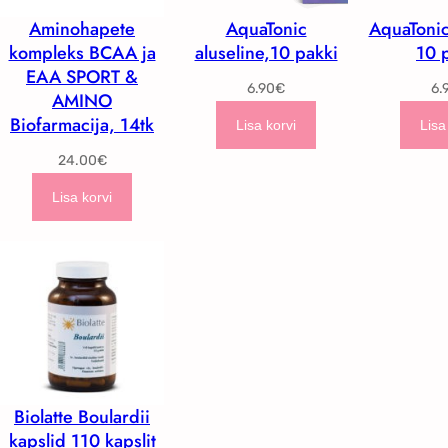
Aminohapete
AquaTonic
AquaTonic
kompleks BCAA ja
aluseline,10 pakki
10 
EAA SPORT &
6.90
€
6.
AMINO
Biofarmacija, 14tk
Lisa korvi
Lisa
24.00
€
Lisa korvi
Biolatte Boulardii
kapslid 110 kapslit