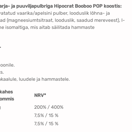
i
rja- ja puuviljapulbriga Hipocrat Booboo POP koostis:
d
tatud vaarika/apelsini pulber, looduslik lõhna- ja
C
d (magneesiumtsitraat, looduslik, saadud mereveest), l-
-
ine isomaltiga, mis aitab säilitada hammaste
v
i
t
.
a
m
oonile.
i
s.
i
sakaalule, luudele ja hammastele.
n
i
kahes
j
NRV*
kommis
a
g
200% / 400%
m
i
7,5% / 15 %
n
7,5% / 15 %
e