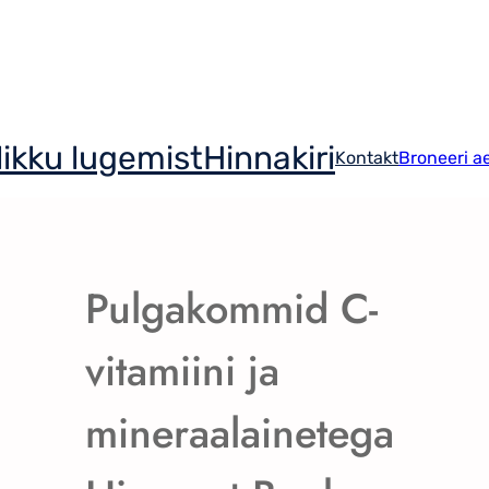
ikku lugemist
Hinnakiri
Kontakt
Broneeri a
Pulgakommid C-
vitamiini ja
mineraalainetega