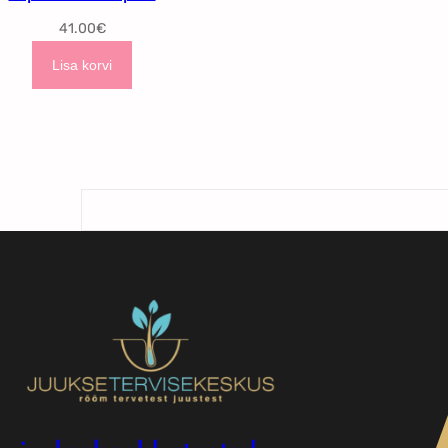
41.00
€
Lisa korvi
Otsi