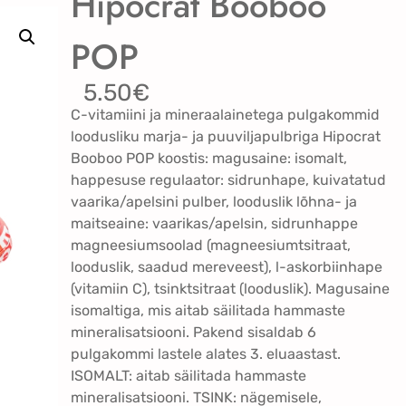
Hipocrat Booboo
POP
5.50
€
C-vitamiini ja mineraalainetega pulgakommid
loodusliku marja- ja puuviljapulbriga Hipocrat
Booboo POP koostis: magusaine: isomalt,
happesuse regulaator: sidrunhape, kuivatatud
vaarika/apelsini pulber, looduslik lõhna- ja
maitseaine: vaarikas/apelsin, sidrunhappe
magneesiumsoolad (magneesiumtsitraat,
looduslik, saadud mereveest), l-askorbiinhape
(vitamiin C), tsinktsitraat (looduslik). Magusaine
isomaltiga, mis aitab säilitada hammaste
mineralisatsiooni. Pakend sisaldab 6
pulgakommi lastele alates 3. eluaastast.
ISOMALT: aitab säilitada hammaste
mineralisatsiooni. TSINK: nägemisele,