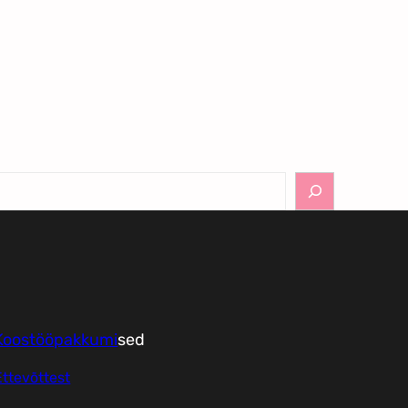
Koostööpakkumi
sed
Ettevõttest