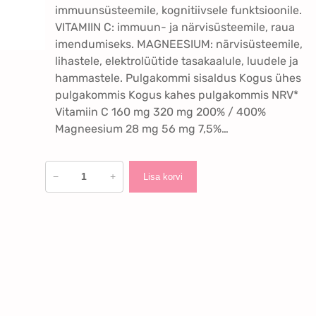
immuunsüsteemile, kognitiivsele funktsioonile.
VITAMIIN C: immuun- ja närvisüsteemile, raua
imendumiseks. MAGNEESIUM: närvisüsteemile,
lihastele, elektrolüütide tasakaalule, luudele ja
hammastele. Pulgakommi sisaldus Kogus ühes
pulgakommis Kogus kahes pulgakommis NRV*
Vitamiin C 160 mg 320 mg 200% / 400%
Magneesium 28 mg 56 mg 7,5%…
P
−
+
Lisa korvi
u
l
g
a
k
o
m
m