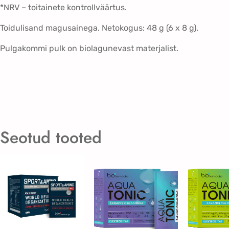
*NRV – toitainete kontrollväärtus.
Toidulisand magusainega. Netokogus: 48 g (6 x 8 g).
Pulgakommi pulk on biolagunevast materjalist.
Seotud tooted