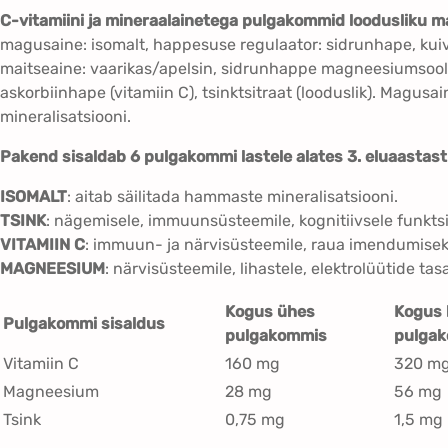
C-vitamiini ja mineraalainetega pulgakommid loodusliku ma
magusaine: isomalt, happesuse regulaator: sidrunhape, kuiva
maitseaine: vaarikas/apelsin, sidrunhappe magneesiumsoola
askorbiinhape (vitamiin C), tsinktsitraat (looduslik). Magusa
mineralisatsiooni.
Pakend sisaldab 6 pulgakommi lastele alates 3. eluaastast
ISOMALT
: aitab säilitada hammaste mineralisatsiooni.
TSINK
: nägemisele, immuunsüsteemile, kognitiivsele funktsi
VITAMIIN C
: immuun- ja närvisüsteemile, raua imendumisek
MAGNEESIUM
: närvisüsteemile, lihastele, elektrolüütide ta
Kogus ühes
Kogus 
Pulgakommi sisaldus
pulgakommis
pulga
Vitamiin C
160 mg
320 m
Magneesium
28 mg
56 mg
Tsink
0,75 mg
1,5 mg