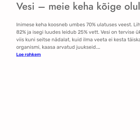
u
s
Vesi – meie keha kõige olul
i
s
t
n
t
p
e
ä
Inimese keha koosneb umbes 70% ulatuses veest. Lih
r
82% ja isegi luudes leidub 25% vett. Vesi on tervise 
i
viis kuni seitse nädalat, kuid ilma veeta ei kesta täis
s
organismi, kaasa arvatud juukseid.…
e
:
Loe rohkem
l
V
t
e
l
s
a
i
h
–
t
m
i
e
s
i
a
e
a
k
d
e