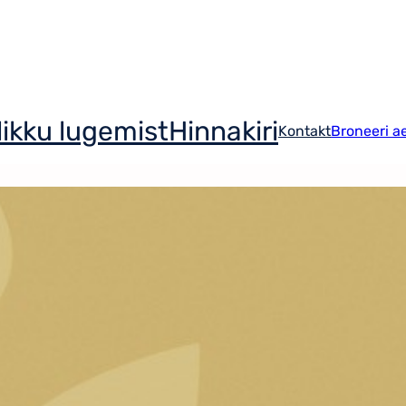
ikku lugemist
Hinnakiri
Kontakt
Broneeri a