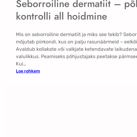
Seborroiline dermatiit – põl
kontrolli all hoidmine
Mis on seborroiline dermatiit ja miks see tekib? Sebor
mõjutab piirkondi, kus on palju rasunäärmeid – eelk
Avaldub kollakate või valkjate ketendavate laikuden
valulikkus. Peamiseks põhjustajaks peetakse pärmsee
Kui…
:
Loe rohkem
S
e
b
o
r
r
o
i
l