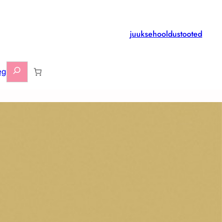
juuksehooldustooted
Otsi
eg