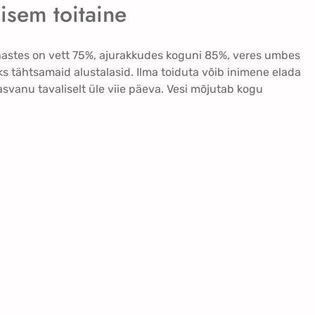
isem toitaine
astes on vett 75%, ajurakkudes koguni 85%, veres umbes
üks tähtsamaid alustalasid. Ilma toiduta võib inimene elada
kasvanu tavaliselt üle viie päeva. Vesi mõjutab kogu