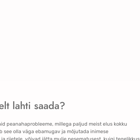
lt lahti saada?
aid peanahaprobleeme, millega paljud meist elus kokku
võib see olla väga ebamugav ja mõjutada inimese
a riietele, võivad jätta mulje pesematusest, kuigi tegelikkus