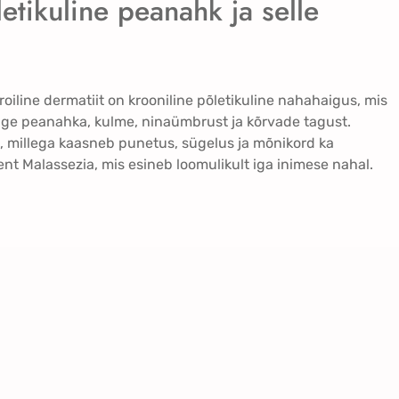
etikuline peanahk ja selle
roiline dermatiit on krooniline põletikuline nahahaigus, mis
õige peanahka, kulme, ninaümbrust ja kõrvade tagust.
a, millega kaasneb punetus, sügelus ja mõnikord ka
nt Malassezia, mis esineb loomulikult iga inimese nahal.