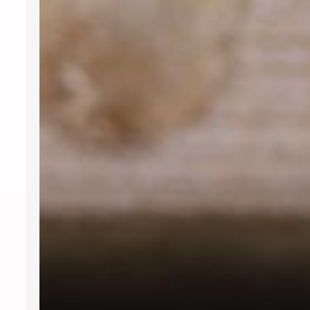
siis oomega-3-rasvhapped? Oomega-
3-rasvhappeid nimetatakse
asendamatuteks rasvhapeteks, kuna
meie,…