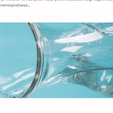
uenemisprotsess…