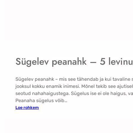
i
n
e
d
e
r
m
a
Sügelev peanahk – 5 levinu
t
i
i
Sügelev peanahk – mis see tähendab ja kui tavaline
t
jooksul kokku enamik inimesi. Mõnel tekib see ajutiselt
–
seotud nahahaigustega. Sügelus ise ei ole haigus, va
p
Peanaha sügelus võib…
õ
:
Loe rohkem
l
S
e
ü
t
g