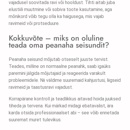
vajadusel soovitada ravi või hooldust. Tihti aitab juba
elustiili muutmine või sobiva toote kasutamine, aga
mõnikord võib tegu olla ka haigusega, mis vajab
ravimeid või protseduure.
Kokkuvõte – miks on oluline
teada oma peanaha seisundit?
Peanaha seisund mõjutab otseselt juuste tervist.
Teades, milline on normaalne peanahk, saab igaüks
paremini jälgida mõjutajaid ja reageerida varakult
probleemidele. Nii väldime suuremaid kahjustusi, liigseid
ravimeid ja taastusravi vajadust.
Korrapärane kontroll ja teadlikkus aitavad hoida juuksed
tiheda ja tervena. Kui märkad midagi ebatavalist, ära
karda otsida professionaalset abi – see võib ennetada
suuremat muret tulevikus.