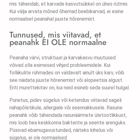
mis tähendab, et karvade kasvutsükkel on ühes rütmis.
Kui välja arvata mõned õhemad beebikarvad, ei esine
normaalsel peanahal juuste hõrenemist.
Tunnused, mis viitavad, et
peanahk EI OLE normaalne
Peanaha värvi, struktuuri ja karvakasvu muutused
võivad olla esimesed vihjed probleemidele. Kui
folliikulite rühmades on valdavalt ainult üks karv, võib
see näidata juuste hõrenemist või alopeetsia algust.
Eriti murettekitav on, kui neid esineb seda suurel hulgal.
Punetus, pidev sügelus või ketendus viitavad sageli
nahapõletikule, allergiale või seennakkusele. Rasune
peanahk võib tähendada rasunäärmete ületootlikkust,
mis loob hea keskkonna bakterite ja seente arenguks.
Püsivad ebamugavustunded, näiteks kihelus või
sügelus, ei ole normaalsed.