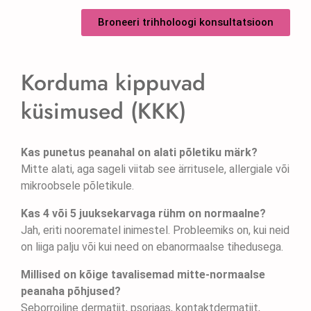
Broneeri trihholoogi konsultatsioon
Korduma kippuvad
küsimused (KKK)
Kas punetus peanahal on alati põletiku märk?
Mitte alati, aga sageli viitab see ärritusele, allergiale või
mikroobsele põletikule.
Kas 4 või 5 juuksekarvaga rühm on normaalne?
Jah, eriti noorematel inimestel. Probleemiks on, kui neid
on liiga palju või kui need on ebanormaalse tihedusega.
Millised on kõige tavalisemad mitte-normaalse
peanaha põhjused?
Seborroiline dermatiit, psoriaas, kontaktdermatiit,