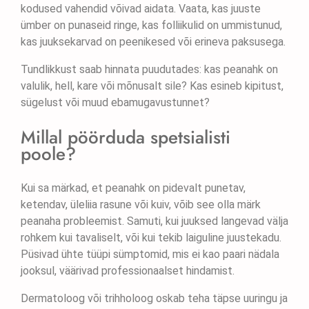
kodused vahendid võivad aidata. Vaata, kas juuste
ümber on punaseid ringe, kas folliikulid on ummistunud,
kas juuksekarvad on peenikesed või erineva paksusega.
Tundlikkust saab hinnata puudutades: kas peanahk on
valulik, hell, kare või mõnusalt sile? Kas esineb kipitust,
sügelust või muud ebamugavustunnet?
Millal pöörduda spetsialisti
poole?
Kui sa märkad, et peanahk on pidevalt punetav,
ketendav, üleliia rasune või kuiv, võib see olla märk
peanaha probleemist. Samuti, kui juuksed langevad välja
rohkem kui tavaliselt, või kui tekib laiguline juustekadu.
Püsivad ühte tüüpi sümptomid, mis ei kao paari nädala
jooksul, väärivad professionaalset hindamist.
Dermatoloog või trihholoog oskab teha täpse uuringu ja