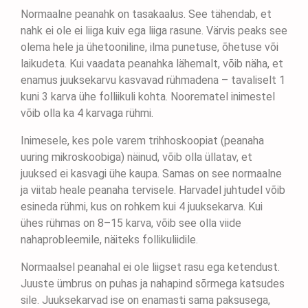
Normaalne peanahk on tasakaalus. See tähendab, et
nahk ei ole ei liiga kuiv ega liiga rasune. Värvis peaks see
olema hele ja ühetooniline, ilma punetuse, õhetuse või
laikudeta. Kui vaadata peanahka lähemalt, võib näha, et
enamus juuksekarvu kasvavad rühmadena – tavaliselt 1
kuni 3 karva ühe folliikuli kohta. Noorematel inimestel
võib olla ka 4 karvaga rühmi.
Inimesele, kes pole varem trihhoskoopiat (peanaha
uuring mikroskoobiga) näinud, võib olla üllatav, et
juuksed ei kasvagi ühe kaupa. Samas on see normaalne
ja viitab heale peanaha tervisele. Harvadel juhtudel võib
esineda rühmi, kus on rohkem kui 4 juuksekarva. Kui
ühes rühmas on 8–15 karva, võib see olla viide
nahaprobleemile, näiteks follikuliidile.
Normaalsel peanahal ei ole liigset rasu ega ketendust.
Juuste ümbrus on puhas ja nahapind sõrmega katsudes
sile. Juuksekarvad ise on enamasti sama paksusega,