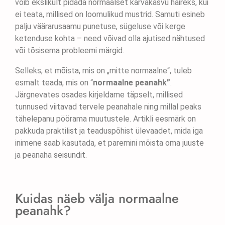
võib ekslikult pidada normaalset karvakasvu häireks, kui
ei teata, millised on loomulikud mustrid. Samuti esineb
palju väärarusaamu punetuse, sügeluse või kerge
ketenduse kohta – need võivad olla ajutised nähtused
või tõsisema probleemi märgid.
Selleks, et mõista, mis on „mitte normaalne“, tuleb
esmalt teada, mis on “
normaalne peanahk”
.
Järgnevates osades kirjeldame täpselt, millised
tunnused viitavad tervele peanahale ning millal peaks
tähelepanu pöörama muutustele. Artikli eesmärk on
pakkuda praktilist ja teaduspõhist ülevaadet, mida iga
inimene saab kasutada, et paremini mõista oma juuste
ja peanaha seisundit.
Kuidas näeb välja normaalne
peanahk?