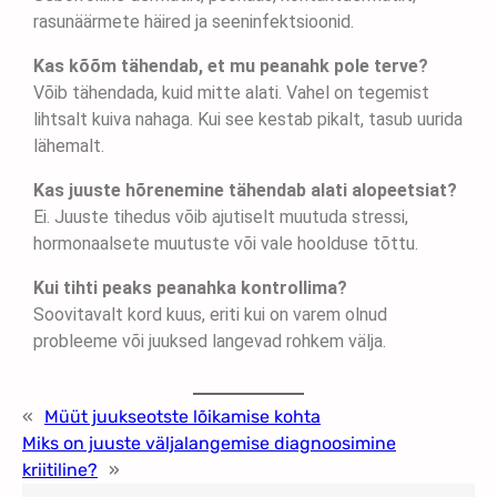
rasunäärmete häired ja seeninfektsioonid.
Kas kõõm tähendab, et mu peanahk pole terve?
Võib tähendada, kuid mitte alati. Vahel on tegemist
lihtsalt kuiva nahaga. Kui see kestab pikalt, tasub uurida
lähemalt.
Kas juuste hõrenemine tähendab alati alopeetsiat?
Ei. Juuste tihedus võib ajutiselt muutuda stressi,
hormonaalsete muutuste või vale hoolduse tõttu.
Kui tihti peaks peanahka kontrollima?
Soovitavalt kord kuus, eriti kui on varem olnud
probleeme või juuksed langevad rohkem välja.
«
Müüt juukseotste lõikamise kohta
Miks on juuste väljalangemise diagnoosimine
kriitiline?
»