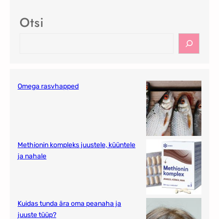
Otsi
Omega rasvhapped
Methionin kompleks juustele, küüntele
ja nahale
Kuidas tunda ära oma peanaha ja
juuste tüüp?